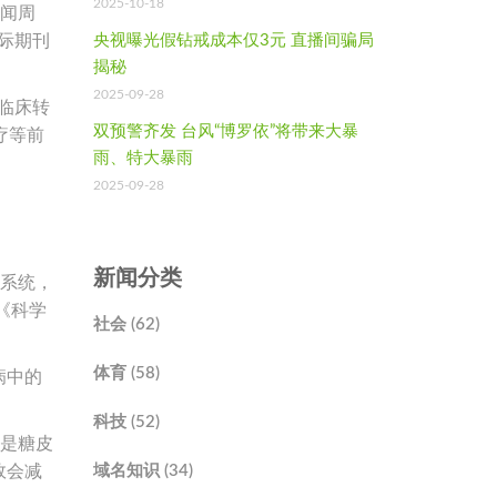
2025-10-18
新闻周
际期刊
央视曝光假钻戒成本仅3元 直播间骗局
揭秘
2025-09-28
临床转
双预警齐发 台风“博罗依”将带来大暴
疗等前
雨、特大暴雨
2025-09-28
新闻分类
疫系统，
《科学
社会 (62)
体育 (58)
病中的
科技 (52)
物是糖皮
效会减
域名知识 (34)