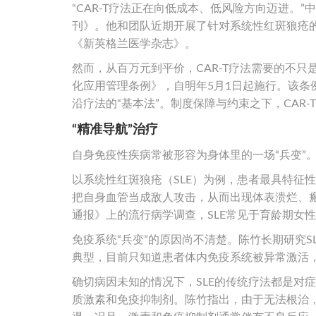
“CAR-T疗法正在向低成本、低风险方向迈进。
刊》。他和团队近期开展了针对系统性红斑狼疮的
《新英格兰医学杂志》。
然而，从百万元到平价，CAR-T疗法需要的不
化应用管理条例》，自明年5月1日起施行。该
沿疗法的“基本法”。制度保障与约束之下，CAR
“精准导航”治疗
自身免疫性疾病常被形容为身体里的一场“兵变”
以系统性红斑狼疮（SLE）为例，患者最具特征
把自身血管当成敌人攻击，从而出现体表溃烂、瘢
通报》上的流行病学调查，SLE常见于育龄期女
免疫系统“兵变”的原因尚不清楚。陈竹长期研究S
典型，目前只知道患者体内免疫系统被异常激活
确切病因未知的情况下，SLE的传统疗法都是对
质激素和免疫抑制剂。陈竹指出，由于无法根治