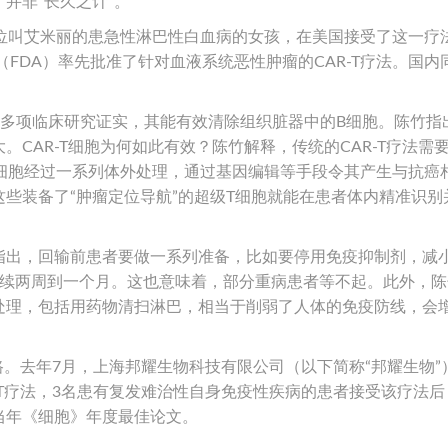
并非“长久之计”。
，一位叫艾米丽的患急性淋巴性白血病的女孩，在美国接受了这一疗
（FDA）率先批准了针对血液系统恶性肿瘤的CAR-T疗法。国内
键。多项临床研究证实，其能有效清除组织脏器中的B细胞。陈竹指
CAR-T细胞为何如此有效？陈竹解释，传统的CAR-T疗法需
T细胞经过一系列体外处理，通过基因编辑等手段令其产生与抗癌
些装备了“肿瘤定位导航”的超级T细胞就能在患者体内精准识别
指出，回输前患者要做一系列准备，比如要停用免疫抑制剂，减
持续两周到一个月。这也意味着，部分重病患者等不起。此外，陈
处理，包括用药物清扫淋巴，相当于削弱了人体的免疫防线，会
路。去年7月，上海邦耀生物科技有限公司（以下简称“邦耀生物”
-T疗法，3名患有复发难治性自身免疫性疾病的患者接受该疗法后
当年《细胞》年度最佳论文。