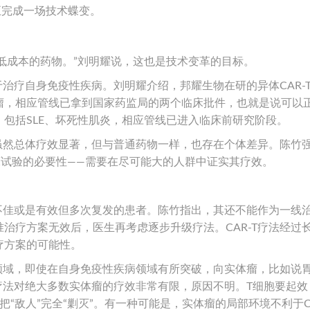
法正完成一场技术蝶变。
且低成本的药物。”刘明耀说，这也是技术变革的目标。
于治疗自身免疫性疾病。刘明耀介绍，邦耀生物在研的异体CAR-
瘤，相应管线已拿到国家药监局的两个临床批件，也就是说可以
包括SLE、坏死性肌炎，相应管线已进入临床前研究阶段。
法虽然总体疗效显著，但与普通药物一样，也存在个体差异。陈竹
床试验的必要性——需要在尽可能大的人群中证实其疗效。
果不佳或是有效但多次复发的患者。陈竹指出，其还不能作为一线
治疗方案无效后，医生再考虑逐步升级疗法。CAR-T疗法经过
疗方案的可能性。
瘤领域，即使在自身免疫性疾病领域有所突破，向实体瘤，比如说
T疗法对绝大多数实体瘤的疗效非常有限，原因不明。T细胞要起效
“敌人”完全“剿灭”。有一种可能是，实体瘤的局部环境不利于CA