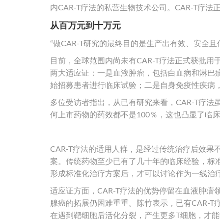
内CAR-T疗法的私营生物技术公司。CAR-T疗
从百万元到十万元
“做CAR-T研究的最终目的是生产出有效、安全
目前，全球范围内尚未有CAR-T疗法正式获批用
两大适应证：一是血液肿瘤，包括白血病和淋巴
始招募患者进行临床试验；二是自身免疫性疾病，
多位受访者指出，从已有研究来看，CAR-T疗
何上市药物的药效都不是100％，这也凸显了临
CAR-T疗法的适用人群，是经过传统治疗后效
案。传统药物至少已有了几十年的临床经验，标准
形成标准化治疗方案后，才可以讨论作为一线治
适应证方面，CAR-T疗法的优势停留在血液肿
腺癌的拓展仍困难重重。陈竹表示，已有CAR-
在遇到靶细胞后活化分裂，产生更多T细胞，才能把