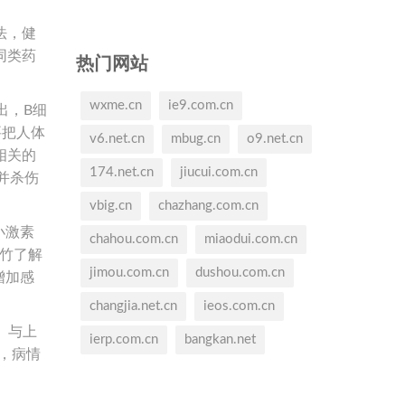
法，健
同类药
热门网站
wxme.cn
ie9.com.cn
出，B细
要把人体
v6.net.cn
mbug.cn
o9.net.cn
相关的
174.net.cn
jiucui.com.cn
并杀伤
vbig.cn
chazhang.com.cn
小激素
chahou.com.cn
miaodui.com.cn
竹了解
jimou.com.cn
dushou.com.cn
增加感
changjia.net.cn
ieos.com.cn
）与上
ierp.com.cn
bangkan.net
，病情