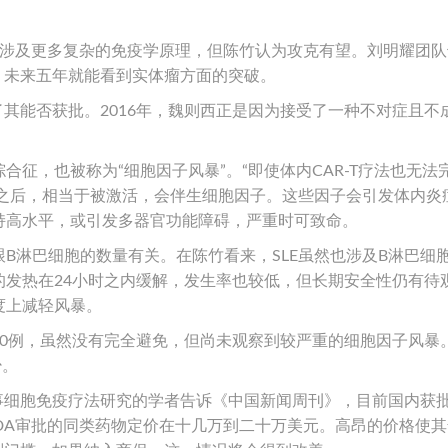
这涉及更多复杂的免疫学原理，但陈竹认为攻克有望。刘明耀团队
来，未来五年就能看到实体瘤方面的突破。
了其能否获批。2016年，魏则西正是因为接受了一种不对症且不
征，也被称为“细胞因子风暴”。“即使体内CAR-T疗法也无法
细胞之后，相当于被激活，会伴生细胞因子。这些因子会引发体内炎
持高水平，或引发多器官功能障碍，严重时可致命。
B淋巴细胞的数量有关。在陈竹看来，SLE虽然也涉及B淋巴细
的发热在24小时之内缓解，发生率也较低，但长期安全性仍有待
度上减轻风暴。
20例，虽然没有完全避免，但尚未观察到较严重的细胞因子风暴
少。
从事细胞免疫疗法研究的学者告诉《中国新闻周刊》，目前国内获
经FDA审批的同类药物定价在十几万到二十万美元。高昂的价格使