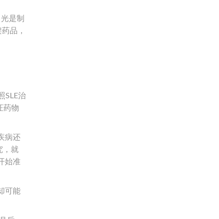
，光是制
架药品，
SLE治
证药物
性疾病还
究，就
开始准
却可能