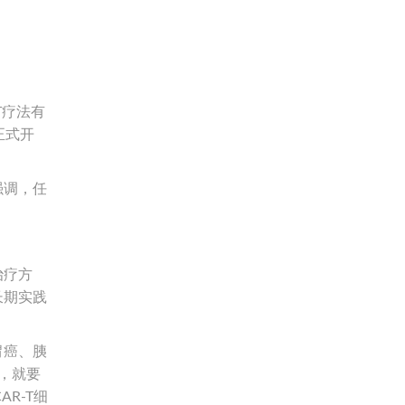
T疗法有
正式开
强调，任
治疗方
长期实践
胃癌、胰
，就要
R-T细