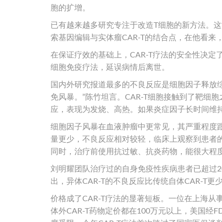
胞的扩增。
已有越来越多研究专注于改造T细胞的新方法。
索基因编辑与实体瘤CAR-T的结合点，在他看
在保证疗效的基础上，CAR-T疗法的安全性决定
细胞免疫疗法，延误病情后离世。
国内外研究报道最多的不良反应是细胞因子释放综合
免风暴。”陈竹坦言。CAR-T细胞接触到了靶
应，表现为发烧、高热。如果炎症因子长时间维
细胞因子风暴在血液肿瘤中更常见，其严重程度跟
量更少，不良反应相对较轻，临床上观察到患者
同时，治疗前使用抗过敏、抗炎药物，能很大程
刘明耀团队治疗过的自身免疫性疾病患者已超过
出，异体CAR-T的不良反应比传统自体CAR-T更
价格成了CAR-T疗法的显著短板。一位在上海
体外CAR-T药物定价都在100万元以上，美国