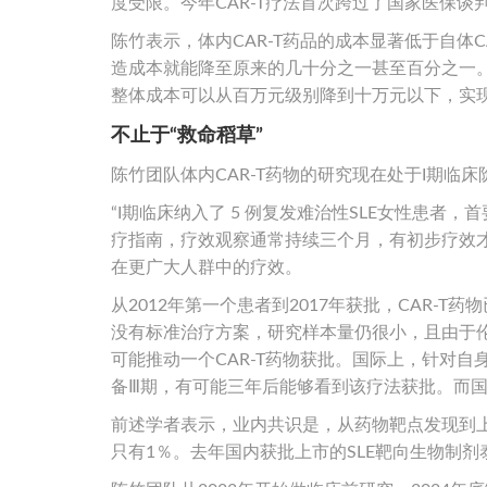
度受限。今年CAR-T疗法首次跨过了国家医保
陈竹表示，体内CAR-T药品的成本显著低于自体
造成本就能降至原来的几十分之一甚至百分之一。
整体成本可以从百万元级别降到十万元以下，实
不止于“救命稻草”
陈竹团队体内CAR-T药物的研究现在处于I期临床
“I期临床纳入了 5 例复发难治性SLE女性患者
疗指南，疗效观察通常持续三个月，有初步疗效才
在更广大人群中的疗效。
从2012年第一个患者到2017年获批，CAR-
没有标准治疗方案，研究样本量仍很小，且由于
可能推动一个CAR-T药物获批。国际上，针对自
备Ⅲ期，有可能三年后能够看到该疗法获批。而国
前述学者表示，业内共识是，从药物靶点发现到上
只有1％。去年国内获批上市的SLE靶向生物制剂