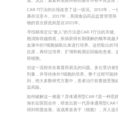
退。况且，激素和免疫抑制剂通常伴有不良反应，
CAR-T疗法的出现改变了这一状况。2012年
康存活至今。2017年，美国食品药品监督管理局
物的首次获批则是在2021年。
寻找精准定位“敌人”的方法是CAR-T疗法的关
胞清除得越彻底，疾病获得长期缓解的概率就越大。
血液中的T细胞抽取出来进行培养。这些取出的
抗原，再经过培养、扩增和检测后回输给患者。这
癌细胞。
但这一流程存在着显而易见的问题。多位受访者
剂量，并等待体外T细胞的培养。整个过程可能
到，绝大多数研究方案中，患者治疗前要接受预
染风险。
如何破解这一难题？异体通用型CAR-T是一种思
海长征医院合作，研发出新一代异体通用型CAR
得到明显改善。该成果发表于《细胞》，并入选