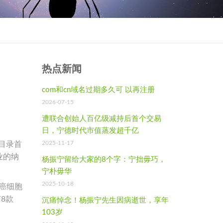
热点新闻
com和cn域名过期多久可 以再注册
2026-07-15
遭联合创始人百亿级减持后首个交易
日，宁德时代市值蒸发超千亿
2025-11-17
目录首
业的纳
杨振宁留给大家的8个字：宁拙毋巧，
宁朴毋华
2025-10-18
癌细胞
8款
沉痛悼念！杨振宁先生因病逝世，享年
103岁