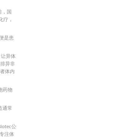
前，国
化疗，
便是患
，让异体
疫排异非
患者体内
胞药物
造通常
tec公
家专注体