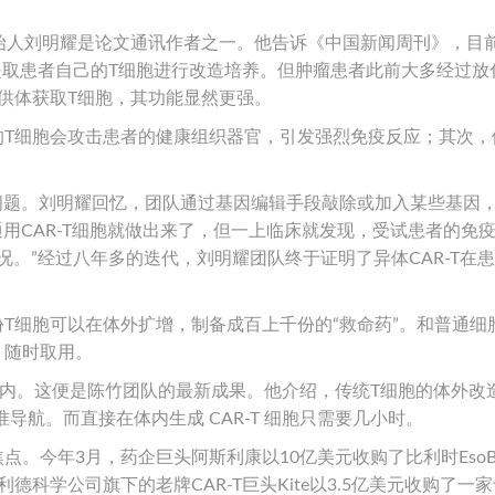
始人刘明耀是论文通讯作者之一。他告诉《中国新闻周刊》，目
也就是取患者自己的T细胞进行改造培养。但肿瘤患者此前大多经过放
的供体获取T细胞，其功能显然更强。
体的T细胞会攻击患者的健康组织器官，引发强烈免疫反应；其次，
异问题。刘明耀回忆，团队通过基因编辑手段敲除或加入某些基因
通用CAR-T细胞就做出来了，但一上临床就发现，受试患者的免
。”经过八年多的迭代，刘明耀团队终于证明了异体CAR-T在
份T细胞可以在体外扩增，制备成百上千份的“救命药”。和普通细
，随时取用。
体内。这便是陈竹团队的最新成果。他介绍，传统T细胞的体外改
导航。而直接在体内生成 CAR-T 细胞只需要几小时。
点。今年3月，药企巨头阿斯利康以10亿美元收购了比利时EsoBio
德科学公司旗下的老牌CAR-T巨头Kite以3.5亿美元收购了一