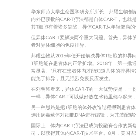
华东师范大学生命医学研究所所长、邦耀生物创
内外已获批的CAR-T疗法都是自体CAR-T，
其T细胞有着诸多缺陷。异体CAR-T从年轻健康
但异体CAR-T要解决两个重大问题。首先，异
者对异体细胞的免疫排异。
邦耀生物从2016年便开始解决异体T细胞的排
T细胞能在患者体内正常扩增。2018年，第一批
常显著。“只有在患者体内才能知道具体的排异情况
能免于排异，且无强烈免疫反应发生。
在刘明耀看来，异体CAR-T的一大优势便是，一
一样，异体CAR-T可以做好放在冰箱里储存起来
另一种思路是把T细胞的体外改造过程搬到患者
选用病毒载体对细胞DNA进行编辑，为其装配精准
国际上，体内CAR-T疗法已成为投融资合作的新焦
司，以获得其体内CAR-T技术平台。8月，美国吉利