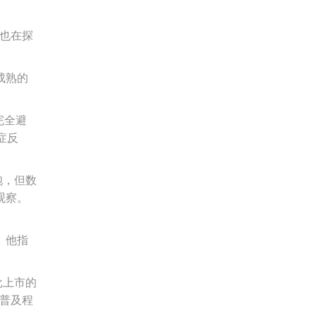
也在探
成熟的
完全避
症反
胞，但数
观察。
。他指
批上市的
其普及程