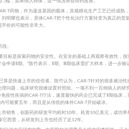
谈判门槛，如果纳入商保，这一情况将会得到改善。
CAR-T药物，作为递送基因的载体，其规模化生产工艺已经成熟
刘明耀也表示，异体CAR-T把个性化治疗方案转变为真正的货
现平价的可能性非常大。
阶段。
，首要目标是探索药物的安全性。在安全的基础上再观察有效性，按照
会申请Ⅱ期。”陈竹表示，Ⅱ期、Ⅲ期临床需扩大样本，进一步验
T药物已算是快速上市的佼佼者。陈竹认为，CAR-T针对的很多难治
伦理问题，临床研究很难设置对照组。一项不到一百例病人的研
身免疫性疾病的CAR-T疗法，速度最快的药企已完成了Ⅱ期临床，
内可能要五年，而且是从传统的体外CAR-T开始破冰。
市销售，创新药的研发平均耗时10年、耗资10亿美元，成功率
泰它西普，从研发到上市也经历了近12年。