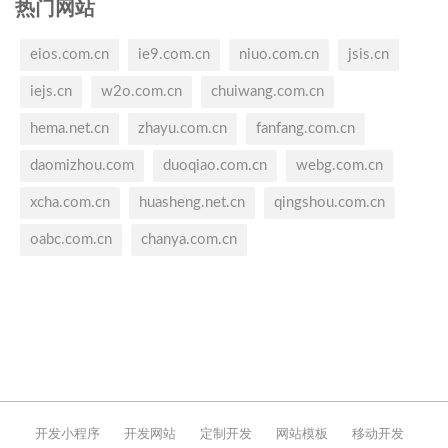
热门网站
eios.com.cn
ie9.com.cn
niuo.com.cn
jsis.cn
iejs.cn
w2o.com.cn
chuiwang.com.cn
hema.net.cn
zhayu.com.cn
fanfang.com.cn
daomizhou.com
duoqiao.com.cn
webg.com.cn
xcha.com.cn
huasheng.net.cn
qingshou.com.cn
oabc.com.cn
chanya.com.cn
开发小程序
开发网站
定制开发
网站模板
移动开发