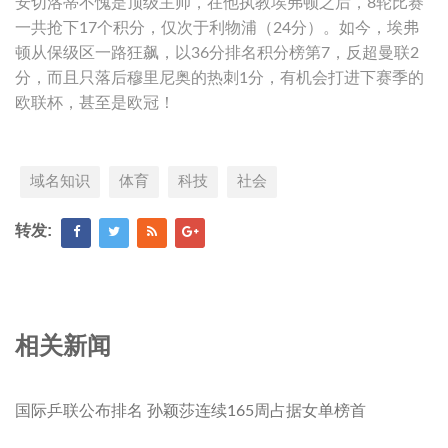
安切洛蒂不愧是顶级主帅，在他执教埃弗顿之后，8轮比赛
一共抢下17个积分，仅次于利物浦（24分）。如今，埃弗
顿从保级区一路狂飙，以36分排名积分榜第7，反超曼联2
分，而且只落后穆里尼奥的热刺1分，有机会打进下赛季的
欧联杯，甚至是欧冠！
域名知识
体育
科技
社会
转发:
相关新闻
国际乒联公布排名 孙颖莎连续165周占据女单榜首