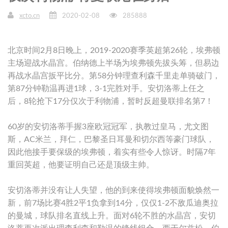
xcto.cn
2020-02-08
285888
北京时间2月8日晚上，2019-2020赛季英超第26轮，埃弗顿
主场迎战水晶宫。伯纳德上半场为埃弗顿先拔头筹，但易边
再战水晶宫扳平比分。第58分钟理查利森千里走单骑破门，
第87分钟勒温再进1球，3-1完胜对手。安切洛蒂上任之
后，8轮抢下17分仅次于利物浦，暂时反超曼联排名第7！
60岁的安切洛蒂手握3座欧冠冠军，执教过皇马，尤文图
斯，AC米兰，拜仁，巴黎圣日耳曼和切尔西等豪门球队，
因此他接手要保级的埃弗顿，着实有些令人惊讶。时隔7年
重回英超，他要证明自己还是顶级主帅。
安切洛蒂并没有让人失望，他的到来使得埃弗顿面貌焕然一
新，前7场比赛4胜2平1负拿到14分，仅仅1-2不敌瓜迪奥拉
的曼城，球队排名直线上升。面对6轮不胜的水晶宫，安切