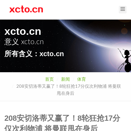
Toggl
Navig
xcto.cn
意义
xcto.cn
所有含义：xcto.cn
首页
新闻
体育
208安切洛蒂又赢了！8轮狂抢17分仅次利物浦 将曼联
甩在身后
208安切洛蒂又赢了！8轮狂抢17分
仅次利物浦 将曼联甩在身后