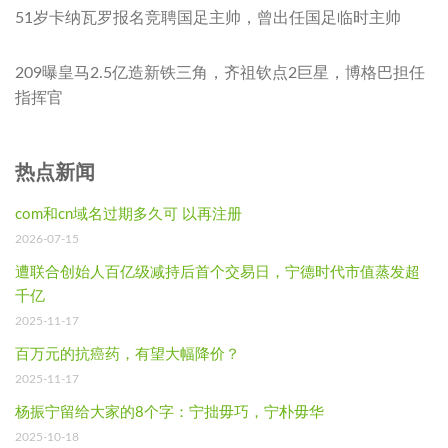
51岁卡纳瓦罗报名竞聘国足主帅，曾出任国足临时主帅
209曝皇马2.5亿造新铁三角，齐祖钦点2巨星，博格巴担任
指挥官
热点新闻
com和cn域名过期多久可 以再注册
2026-07-15
遭联合创始人百亿级减持后首个交易日，宁德时代市值蒸发超
千亿
2025-11-17
百万元的抗癌药，有望大幅降价？
2025-11-17
杨振宁留给大家的8个字：宁拙毋巧，宁朴毋华
2025-10-18