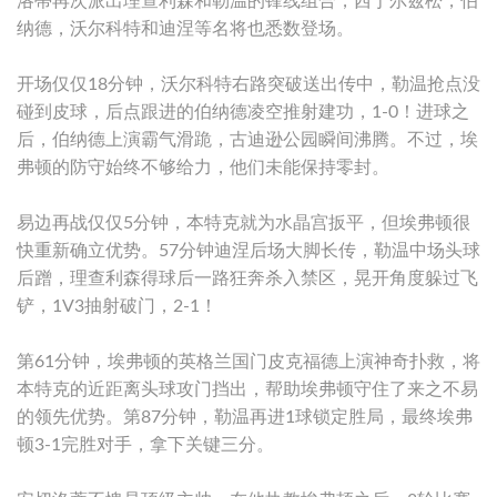
洛蒂再次派出理查利森和勒温的锋线组合，西于尔兹松，伯
纳德，沃尔科特和迪涅等名将也悉数登场。
开场仅仅18分钟，沃尔科特右路突破送出传中，勒温抢点没
碰到皮球，后点跟进的伯纳德凌空推射建功，1-0！进球之
后，伯纳德上演霸气滑跪，古迪逊公园瞬间沸腾。不过，埃
弗顿的防守始终不够给力，他们未能保持零封。
易边再战仅仅5分钟，本特克就为水晶宫扳平，但埃弗顿很
快重新确立优势。57分钟迪涅后场大脚长传，勒温中场头球
后蹭，理查利森得球后一路狂奔杀入禁区，晃开角度躲过飞
铲，1V3抽射破门，2-1！
第61分钟，埃弗顿的英格兰国门皮克福德上演神奇扑救，将
本特克的近距离头球攻门挡出，帮助埃弗顿守住了来之不易
的领先优势。第87分钟，勒温再进1球锁定胜局，最终埃弗
顿3-1完胜对手，拿下关键三分。